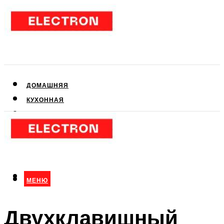
ДОМАШНЯЯ
КУХОННАЯ
АУДИО- И ВИДЕОТЕХНИКА
КЛИМАТИЧЕСКАЯ
ДЛЯ КРАСОТЫ
МЕНЮ
МЕНЮ
Двухклавишный