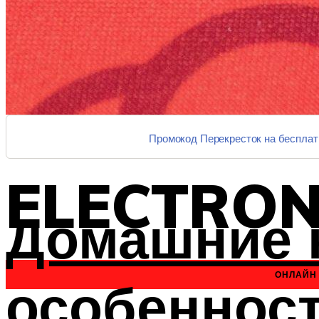
Промокод Перекресток на бесплат
ELECTRO
Домашние к
ОНЛАЙН 
особенност