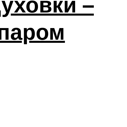
уховки –
 паром