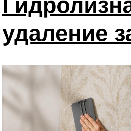
Гидролизна
удаление з