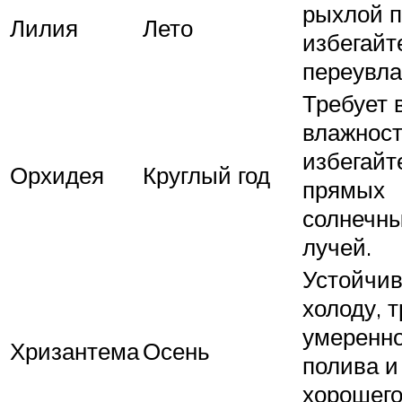
рыхлой п
Лилия
Лето
избегайт
переувла
Требует 
влажност
избегайт
Орхидея
Круглый год
прямых
солнечн
лучей.
Устойчив
холоду, 
умеренно
Хризантема
Осень
полива и
хорошег