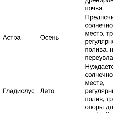
почва.
Предпоч
солнечно
место, т
Астра
Осень
регулярн
полива, 
переувла
Нуждаетс
солнечн
месте,
Гладиолус
Лето
регуляр
полив, т
опоры д