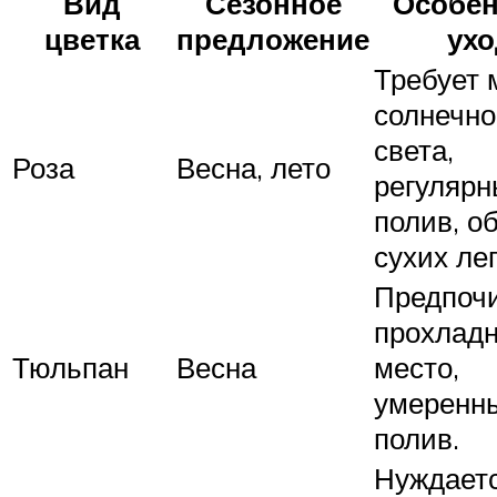
Вид
Сезонное
Особен
цветка
предложение
ухо
Требует 
солнечно
света,
Роза
Весна, лето
регуляр
полив, о
сухих ле
Предпоч
прохлад
Тюльпан
Весна
место,
умеренн
полив.
Нуждаетс