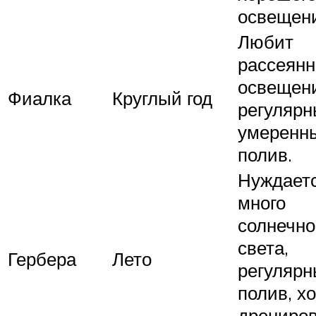
освещен
Любит
рассеянн
освещен
Фиалка
Круглый год
регулярн
умеренн
полив.
Нуждаетс
много
солнечно
света,
Гербера
Лето
регуляр
полив, х
дрениро