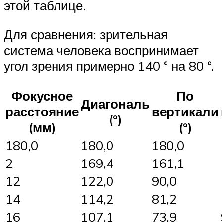
этой таблице.
Для сравнения: зрительная
система человека воспринимает
угол зрения примерно 140 ° на 80 °.
Фокусное
По
Диагональ
расстояние
вертикали
(°)
(мм)
(°)
180,0
180,0
180,0
2
169,4
161,1
12
122,0
90,0
14
114,2
81,2
16
107,1
73,9