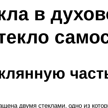
кла в духо
стекло само
еклянную част
ащена двумя стеклами, одно из кото