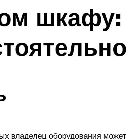
вом шкафу:
стоятельно
ь
рых владелец оборудования может