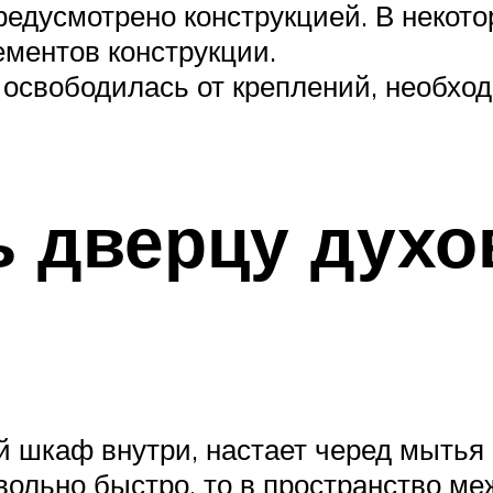
предусмотрено конструкцией. В некот
ментов конструкции.
ь освободилась от креплений, необхо
ь дверцу дух
й шкаф внутри, настает черед мытья 
ольно быстро, то в пространство ме