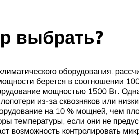
ор выбрать?
 климатического оборудования, рассч
мощности берется в соотношении 10
борудование мощностью 1500 Вт. Одн
плопотери из-за сквозняков или низк
орудование на 10 % мощней, чем пл
оры температуры, если они не преду
аст возможность контролировать мик