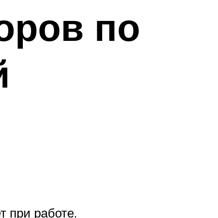
оров по
й
т при работе.