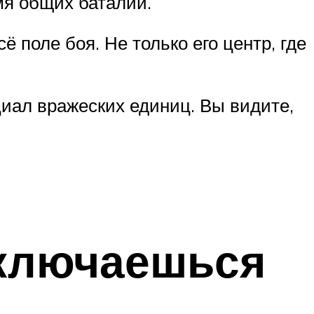
мя общих баталий.
 поле боя. Не только его центр, где
иал вражеских единиц. Вы видите,
еключаешься