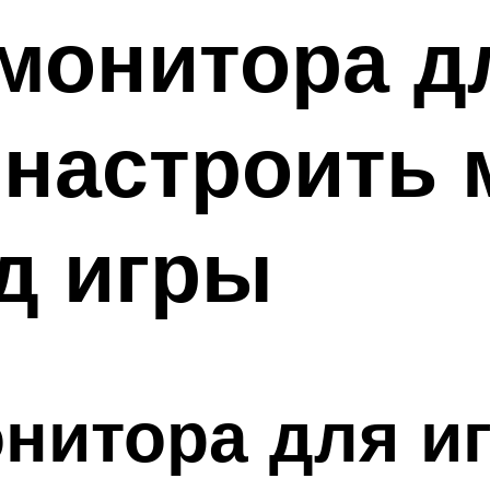
монитора дл
 настроить 
од игры
нитора для иг