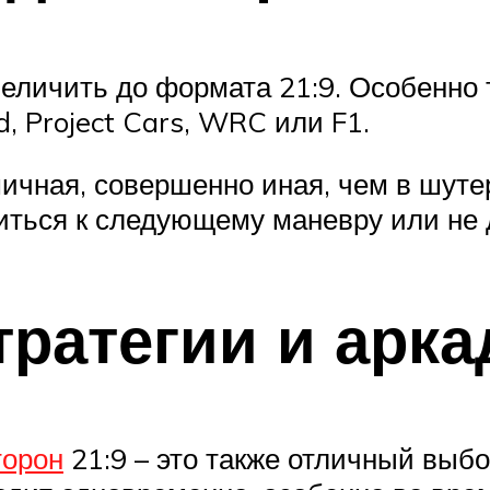
еличить до формата 21:9. Особенно т
, Project Cars, WRC или F1.
мичная, совершенно иная, чем в шуте
иться к следующему маневру или не д
тратегии и арк
торон
21:9 – это также отличный выб