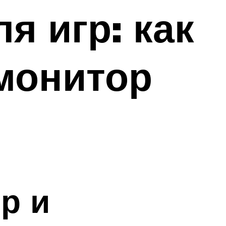
я игр: как
монитор
р и