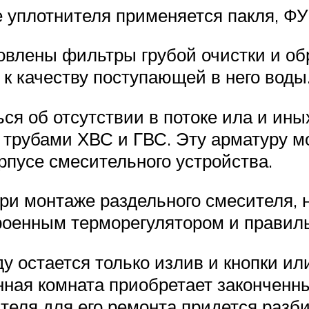
е уплотнителя применяется пакля, ФУ
овлены фильтры грубой очистки и об
к качеству поступающей в него воды
ся об отсутствии в потоке ила и иных
трубами ХВС и ГВС. Эту арматуру мо
орпусе смесительного устройства.
ри монтаже раздельного смесителя, н
троенным терморегулятором и правил
у остается только излив и кнопки ил
нная комната приобретает законченн
теля для его ремонта придется разб