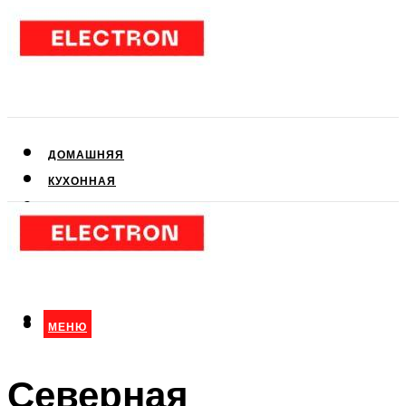
ДОМАШНЯЯ
КУХОННАЯ
АУДИО- И ВИДЕОТЕХНИКА
КЛИМАТИЧЕСКАЯ
ДЛЯ КРАСОТЫ
МЕНЮ
МЕНЮ
Северная