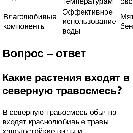
температурам
овс
Эффективное
Влаголюбивые
Мят
использование
компоненты
бен
воды
Вопрос – ответ
Какие растения входят в
северную травосмесь?
В северную травосмесь обычно
входят краснолюбивые травы,
холодостойкие виды и