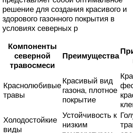
решение для создания красивого и
здорового газонного покрытия в
условиях северных р
Компоненты
Пр
северной
Преимущества
травосмеси
Кра
Красивый вид
Краснолюбивые
фес
газона, плотное
травы
кра
покрытие
кле
Устойчивость к
Гол
Холодостойкие
низким
тра
виды