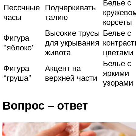
Белье с
Песочные
Подчеркивать
кружевом
часы
талию
корсеты
Высокие трусы
Белье с
Фигура
для укрывания
контрас
“яблоко”
живота
цветами
Белье с
Фигура
Акцент на
яркими
“груша”
верхней части
узорами
Вопрос – ответ