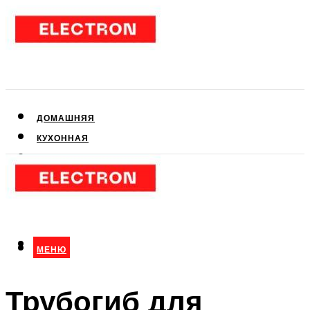
ДОМАШНЯЯ
КУХОННАЯ
АУДИО- И ВИДЕОТЕХНИКА
КЛИМАТИЧЕСКАЯ
ДЛЯ КРАСОТЫ
МЕНЮ
МЕНЮ
Трубогиб для