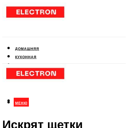
ДОМАШНЯЯ
КУХОННАЯ
АУДИО- И ВИДЕОТЕХНИКА
КЛИМАТИЧЕСКАЯ
ДЛЯ КРАСОТЫ
МЕНЮ
МЕНЮ
Искрят щетки