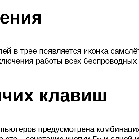
ления
й в трее появляется иконка самолёта
ключения работы всех беспроводных
ячих клавиш
мпьютеров предусмотрена комбинаци
 это – сочетание кнопки Fn и одной 