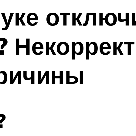
буке отклю
? Некоррект
причины
?