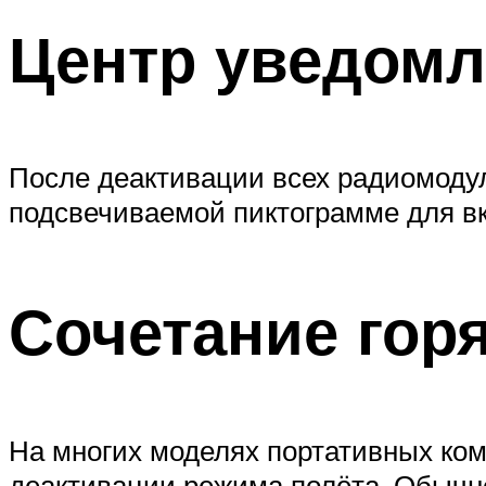
Центр уведом
После деактивации всех радиомодуле
подсвечиваемой пиктограмме для в
Сочетание гор
На многих моделях портативных ко
деактивации режима полёта. Обычно