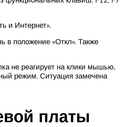
ь и Интернет».
ь в положение «Откл». Также
пка не реагирует на клики мышью,
нный режим. Ситуация замечена
тевой платы