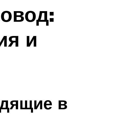
овод:
ия и
одящие в