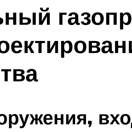
ный газопр
оектирован
тва
оружения, вх