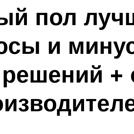
ый пол луч
юсы и мину
решений + 
оизводител