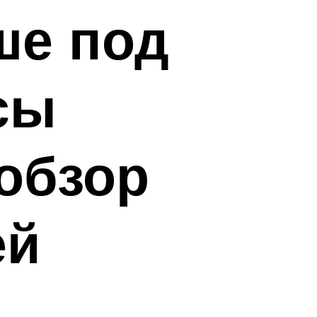
ше под
сы
обзор
ей