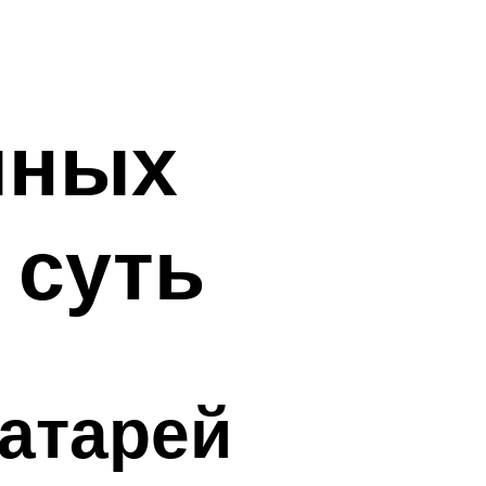
чных
 суть
атарей