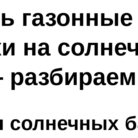
ь газонные
и на солне
 разбираем
я солнечных б