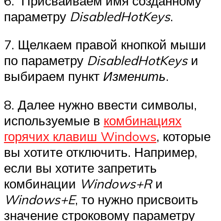
6. Присваиваем имя созданному
параметру
DisabledHot
Keys
.
7. Щелкаем правой кнопкой мыши
по параметру
DisabledHot
Keys
и
выбираем пункт
Изменить
.
8. Далее нужно ввести символы,
используемые в
комбинациях
горячих клавиш Windows
, которые
вы хотите отключить. Например,
если вы хотите запретить
комбинации
Windows+R
и
Windows+E
, то нужно присвоить
значение строковому параметру