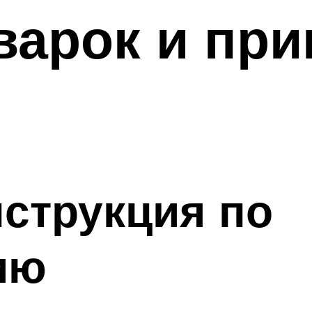
арок и при
струкция по
ию