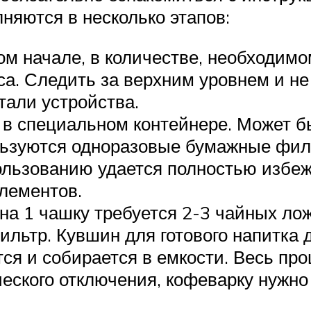
няются в несколько этапов:
ом начале, в количестве, необходим
уса. Следить за верхним уровнем и н
тали устройства.
 в специальном контейнере. Может 
льзуются одноразовые бумажные фил
ользованию удается полностью избеж
лементов.
на 1 чашку требуется 2-3 чайных ло
льтр. Кувшин для готового напитка 
ся и собирается в емкости. Весь пр
ческого отключения, кофеварку нужн