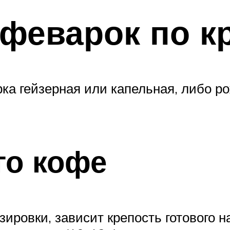
феварок по к
ка гейзерная или капельная, либо р
го кофе
зировки, зависит крепость готового н