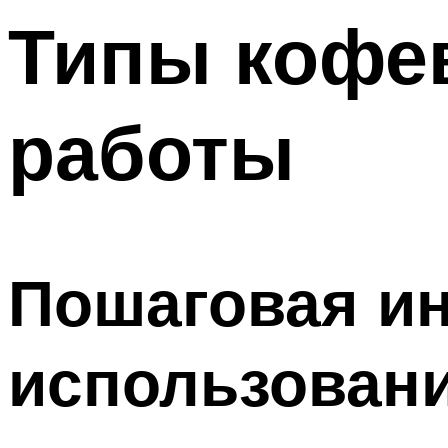
Типы кофев
работы
Пошаговая ин
использован