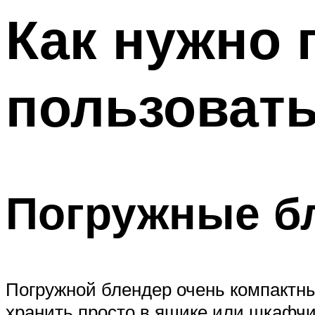
Как нужно 
пользоват
Погружные б
Погружной блендер очень компактны
хранить просто в ящике или шкафчи