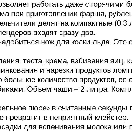
позволяет работать даже с горячими 
а при приготовлении фарша, рублен
ельчители делят на компактные (0,3 л
лендеров входят сразу два.
надобиться нож для колки льда. Это
ения: теста, крема, взбивания яиц, к
инкования и нарезки продуктов лом
 большое количество продуктов, ее о
биками. Объем чаши – 2 литра. Комп
фельное пюре» в считанные секунды 
 превратит в неприятный клейстер.
садки для вспенивания молока или п