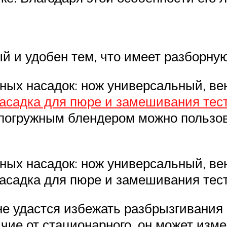
й и удобен тем, что имеет разборну
ных насадок: нож универсальный, ве
асадка для пюре и замешивания тес
с погружным блендером можно польз
ных насадок: нож универсальный, ве
насадка для пюре и замешивания тест
е удастся избежать разбрызгивания п
чие от стационарного, он может изме