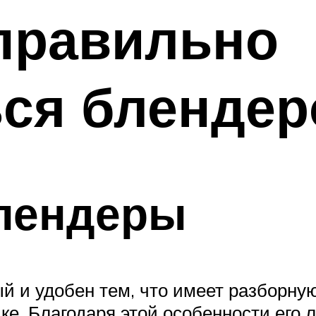
правильно
ься блендер
лендеры
й и удобен тем, что имеет разборну
ке. Благодаря этой особенности его 