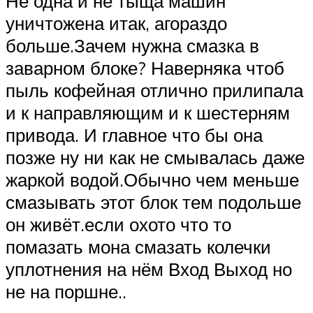
Не одна и не тыща машин
уничтожена итак, агораздо
больше.Зачем нужна смазка в
заварном блоке? Наверняка чтоб
пыль кофейная отлично прилипала
и к направляющим и к шестерням
привода. И главное что бы она
позже ну ни как не смывалась даже
жаркой водой.Обычно чем меньше
смазывать этот блок тем подольше
он живёт.если охото что то
помазать мона смазать колечки
уплотнения на нём Вход Выход но
не на поршне..