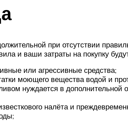
да
должительной при отсутствии правил
ила и ваши затраты на покупку буду
зивные или агрессивные средства;
татки моющего вещества водой и прот
зливом нуждается в дополнительной 
звесткового налёта и преждевременн
оды;