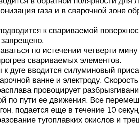
одится в обратной полярности для 
онизация газа и в сварочной зоне об
подводится к свариваемой поверхност
 запрещено.
даваться по истечении четверти мину
прогрев свариваемых элементов.
 к дуге вводится силуминовый приса
варочной ванне и электроду. Скорост
расплава провоцирует разбрызгивани
ой по пути ее движения. Все перемещ
гон, подается еще в течение 10 секу
разование тугоплавких окислов и тре