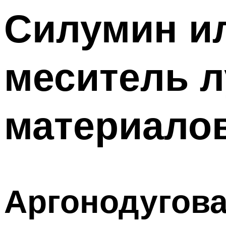
Силумин ил
меситель л
материало
Аргонодугова