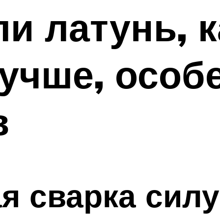
и латунь, к
учше, особ
в
я сварка сил