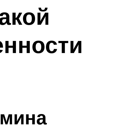
акой
енности
умина