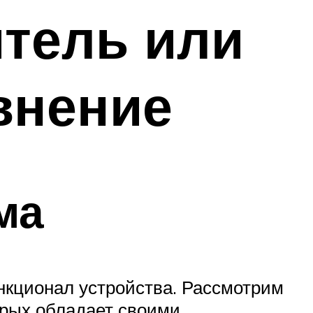
итель или
внение
ма
нкционал устройства. Рассмотрим
орых обладает своими