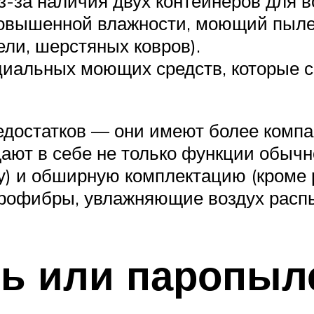
з-за наличия двух контейнеров для в
 повышенной влажности, моющий пыле
ели, шерстяных ковров).
иальных моющих средств, которые 
достатков — они имеют более комп
ют в себе не только функции обычно
) и обширную комплектацию (кроме р
рофибры, увлажняющие воздух распы
ь или паропыл