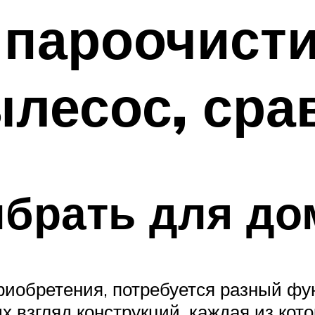
 пароочист
лесос, сра
брать для до
риобретения, потребуется разный фу
х взгляд конструкций, каждая из кот