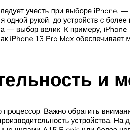
ледует учесть при выборе iPhone, — 
я одной рукой, до устройств с боле
— выбор велик. К примеру, iPhone 1
я как iPhone 13 Pro Max обеспечивае
тельность и 
о процессор. Важно обратить вниман
производительность устройства. На д
ные чипами A15 Bionic или более но