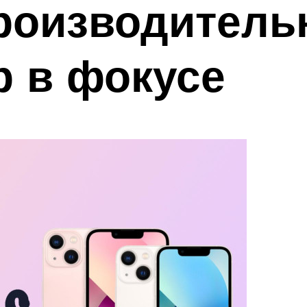
роизводитель
р в фокусе