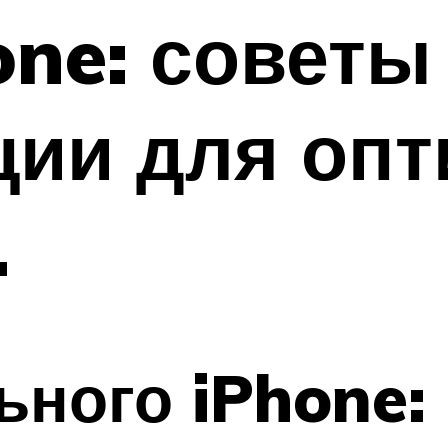
ne: советы
ции для опт
.
ного iPhone: