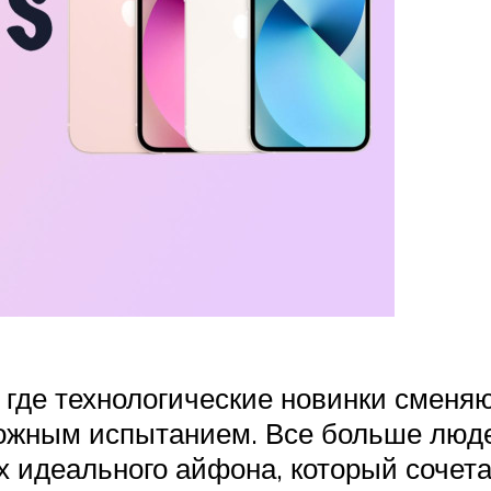
 где технологические новинки сменя
ложным испытанием. Все больше люде
ах идеального айфона, который соче