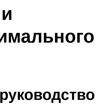
 и
имального
 руководство