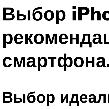
Выбор iPho
рекоменда
смартфона
Выбор идеаль