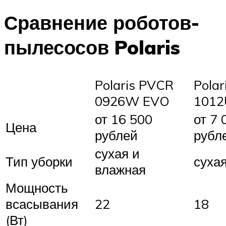
Сравнение роботов-
пылесосов Polaris
Polaris PVCR
Pola
0926W EVO
1012
от 16 500
от 7 
Цена
рублей
рубл
сухая и
Тип уборки
суха
влажная
Мощность
всасывания
22
18
(Вт)