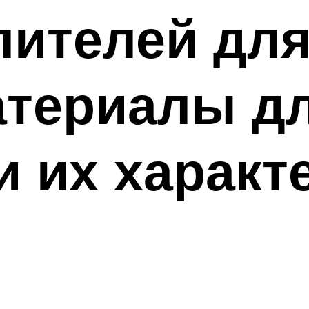
ителей для
атериалы д
и их характ