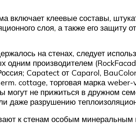
а включает клеевые составы, штука
ионного слоя, а также его защиту от
ержалось на стенах, следует исполь
х одним производителем (RockFacade
оссия; Capatect от Caparol, BauColor 
herm. cottage, торговая марка weber
кты могут не прижиться в дружном се
или даже разрушению теплоизоляцио
вают к стенам особым минеральным 