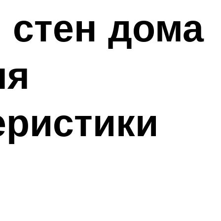
 стен дома
ля
еристики