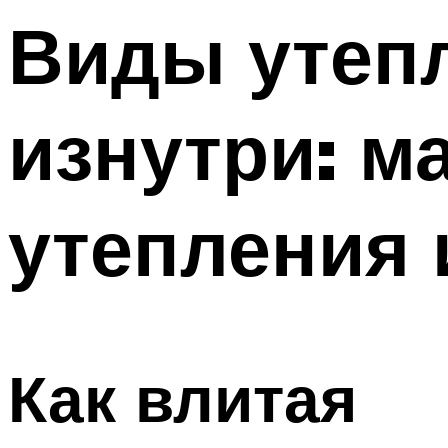
Виды утепл
изнутри: м
утепления 
Как влитая