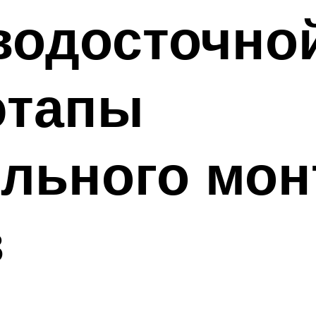
водосточно
этапы
ельного мон
в