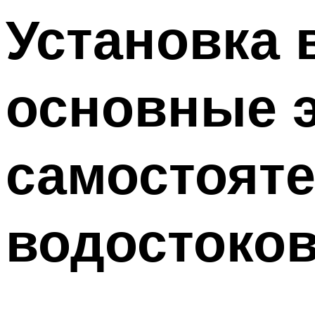
Установка 
основные 
самостоят
водостоко