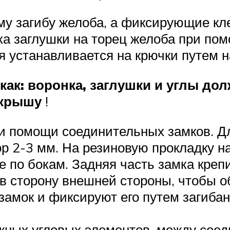
му загибу желоба, а фиксирующие к
ка заглушки на торец желоба при пом
 устанавливается на крючки путем н
как: воронка, заглушки и углы д
 крышу
!
и помощи соединительных замков. Дл
 2-3 мм. На резиновую прокладку на
е по бокам. Задняя часть замка креп
в сторону внешней стороны, чтобы о
замок и фиксируют его путем загиба
ужных угловых элементов, между сое