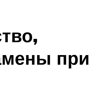
тво,
замены при