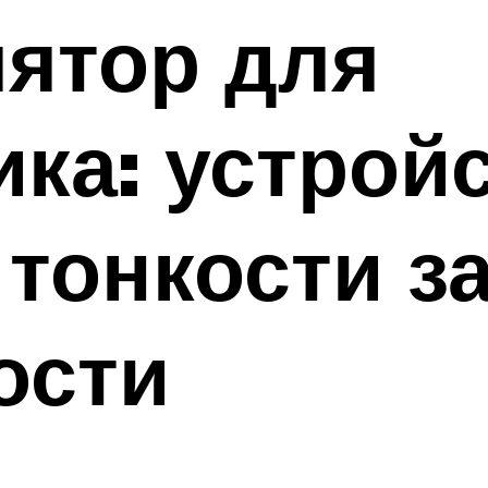
ятор для
ка: устройс
 тонкости 
ости