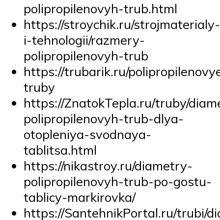
polipropilenovyh-trub.html
https://stroychik.ru/strojmaterialy-
i-tehnologii/razmery-
polipropilenovyh-trub
https://trubarik.ru/polipropilenovy
truby
https://ZnatokTepla.ru/truby/diam
polipropilenovyh-trub-dlya-
otopleniya-svodnaya-
tablitsa.html
https://nikastroy.ru/diametry-
polipropilenovyh-trub-po-gostu-
tablicy-markirovka/
https://SantehnikPortal.ru/trubi/d