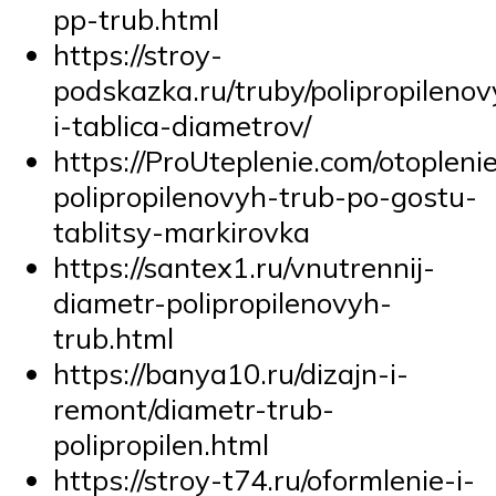
pp-trub.html
https://stroy-
podskazka.ru/truby/polipropileno
i-tablica-diametrov/
https://ProUteplenie.com/otopleni
polipropilenovyh-trub-po-gostu-
tablitsy-markirovka
https://santex1.ru/vnutrennij-
diametr-polipropilenovyh-
trub.html
https://banya10.ru/dizajn-i-
remont/diametr-trub-
polipropilen.html
https://stroy-t74.ru/oformlenie-i-