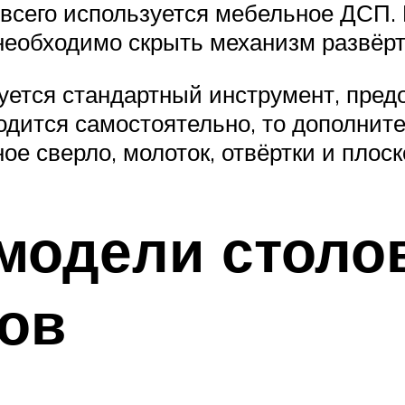
 всего используется мебельное ДСП
к необходимо скрыть механизм развё
буется стандартный инструмент, пре
одится самостоятельно, то дополнит
е сверло, молоток, отвёртки и плоск
модели столо
ов