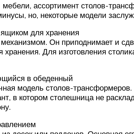
 мебели, ассортимент столов-трансф
минусы, но, некоторые модели заслу
 ящиком для хранения
механизмом. Он приподнимает и сдви
 хранения. Для изготовления столик
ющийся в обеденный
чная модель столов-трансформеров.
нт, в котором столешница не раскла
ону.
равлением
н из досок или поддонов. Основная е