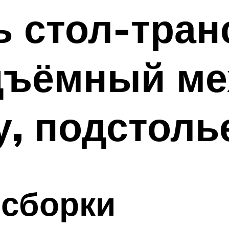
ь стол-тра
дъёмный ме
, подстоль
 сборки