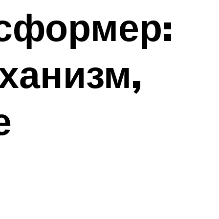
нсформер:
ханизм,
е