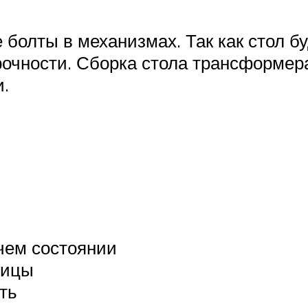
 болты в механизмах. Так как стол б
прочности. Сборка стола трансформер
и.
чем состоянии
ницы
ть