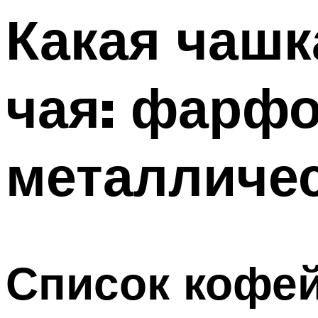
Какая чашк
чая: фарфо
металличе
Список кофе