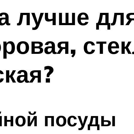
а лучше для
ровая, стек
ская?
йной посуды