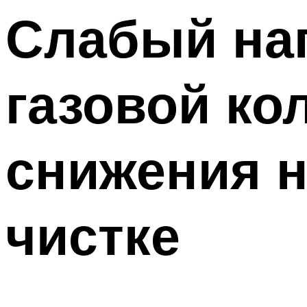
Слабый нап
газовой ко
снижения н
чистке