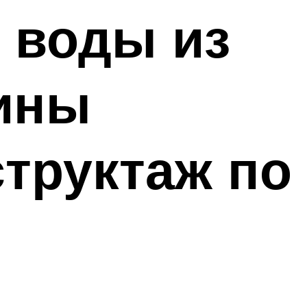
 воды из
чины
структаж по