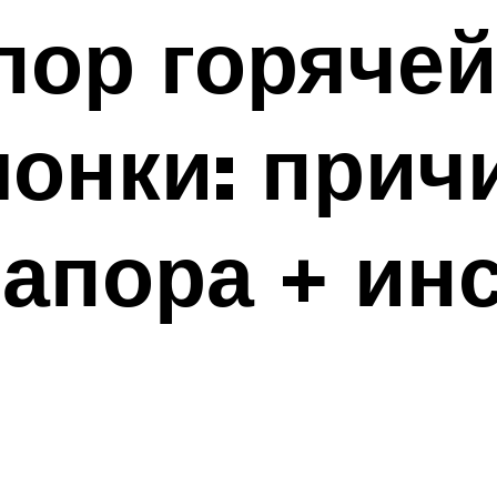
ор горячей
лонки: при
апора + ин