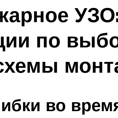
жарное УЗО
ии по выбо
 схемы монт
ибки во врем