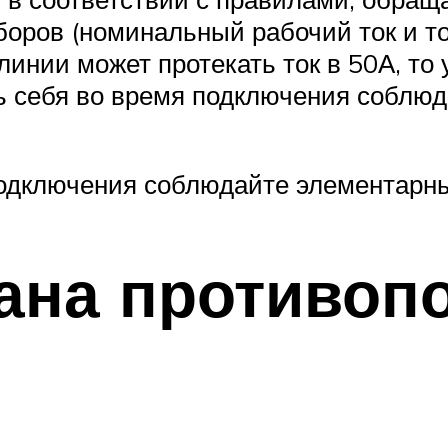
оров (номинальный рабочий ток и то
 линии может протекать ток в 50А, то
ь себя во время подключения соблю
подключения соблюдайте элементарны
ана противоп