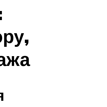
:
ру,
ажа
я