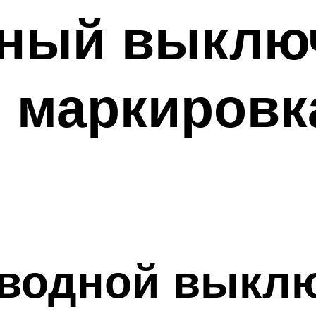
тный выклю
 маркировк
оводной выкл