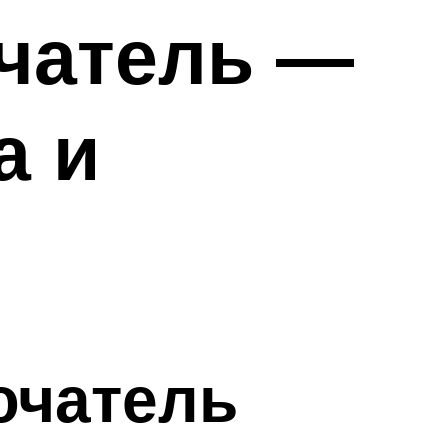
чатель —
а и
ючатель