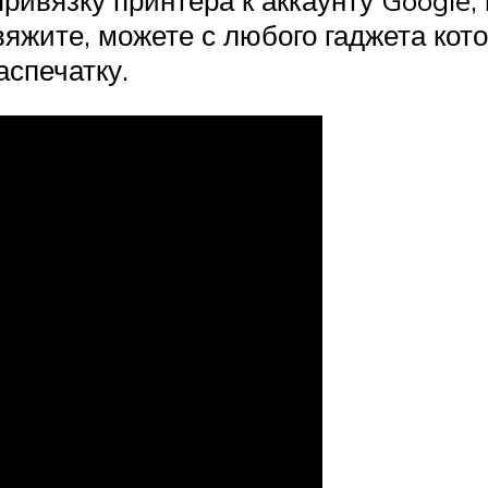
ивязку принтера к аккаунту Google, 
ивяжите, можете с любого гаджета ко
аспечатку.