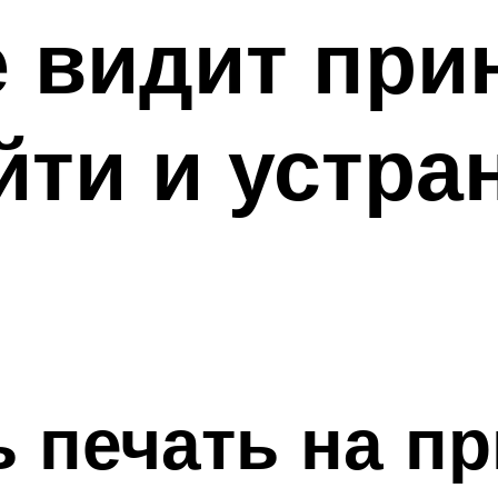
 видит при
айти и устра
ь печать на пр