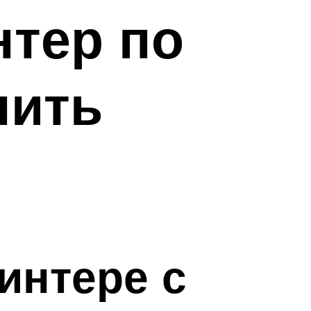
нтер по
нить
интере с