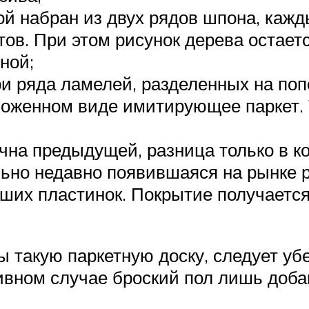
ой набран из двух рядов шпона, каж
тов. При этом рисунок дерева остает
ной;
ри ряда ламелей, разделенных на по
ложенном виде имитирующее паркет. 
чна предыдущей, разница только в ко
ьно недавно появившаяся на рынке р
ших пластинок. Покрытие получается
ы такую паркетную доску, следует уб
ивном случае броский пол лишь доба