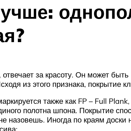
лучше: однопо
ая?
, отвечает за красоту. Он может быт
сходя из этого признака, покрытие к
ркируется также как FP – Full Plank,
диного полотна шпона. Покрытие спос
не назовешь. Иногда по краям доски 
сива;