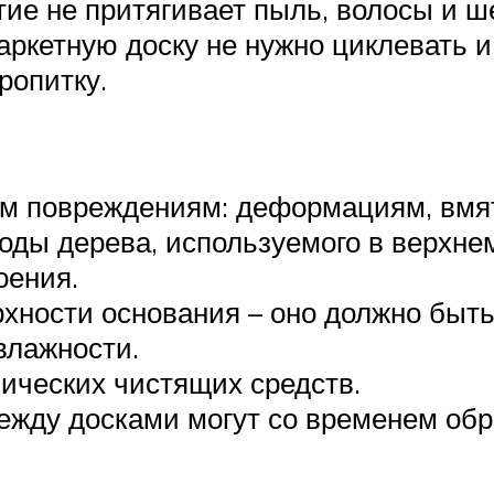
тие не притягивает пыль, волосы и ш
паркетную доску не нужно циклевать 
ропитку.
м повреждениям: деформациям, вмят
оды дерева, используемого в верхнем
оения.
хности основания – оно должно быт
влажности.
ических чистящих средств.
ежду досками могут со временем обр