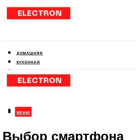
ДОМАШНЯЯ
КУХОННАЯ
АУДИО- И ВИДЕОТЕХНИКА
КЛИМАТИЧЕСКАЯ
ДЛЯ КРАСОТЫ
МЕНЮ
МЕНЮ
Выбор смартфона