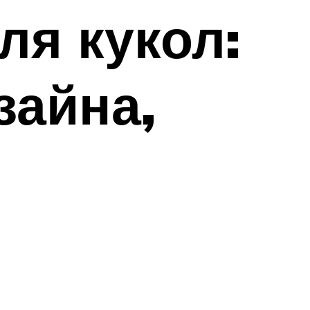
ля кукол:
зайна,