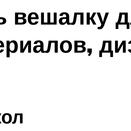
ь вешалку д
риалов, ди
кол