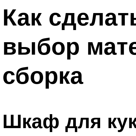
Как сделат
выбор мате
сборка
Шкаф для ку