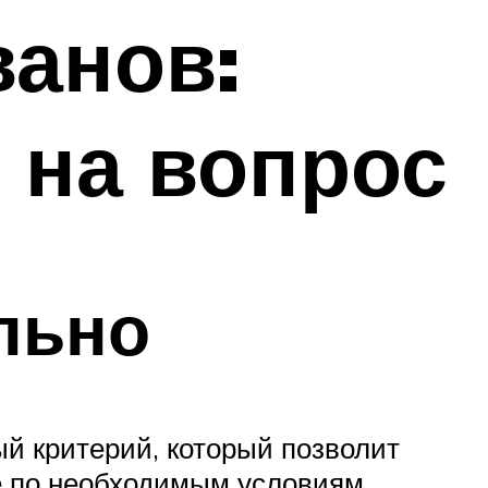
анов:
 на вопрос
льно
ый критерий, который позволит
е по необходимым условиям