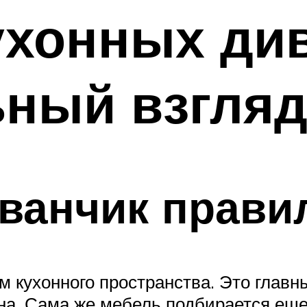
ухонных див
ный взгляд
ванчик прави
 кухонного пространства. Это главн
ана. Сама же мебель подбирается ещ