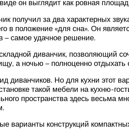
иде он выглядит как ровная площадка
нчик получил за два характерных зву
о в положение «для сна». Он являет
 – самое удачное решение.
кладной диванчик, позволяющий соче
щу, а ночью – полноценно отдыхать 
 диванчиков. Но для кухни этот вар
становке такой мебели на кухню-гост
ьного пространства здесь весьма мн
м.
е варианты конструкций компактных