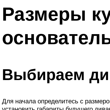
Размеры к
основатель
Выбираем ди
Для начала определитесь с размером
установить габариты будущего див