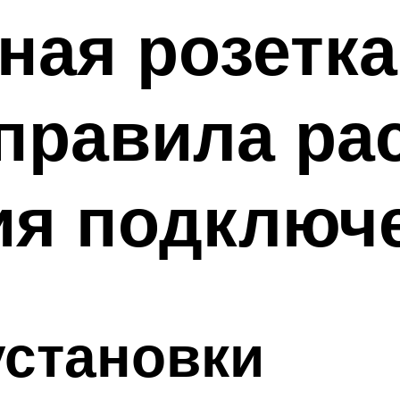
ая розетка
 правила р
ия подключ
установки