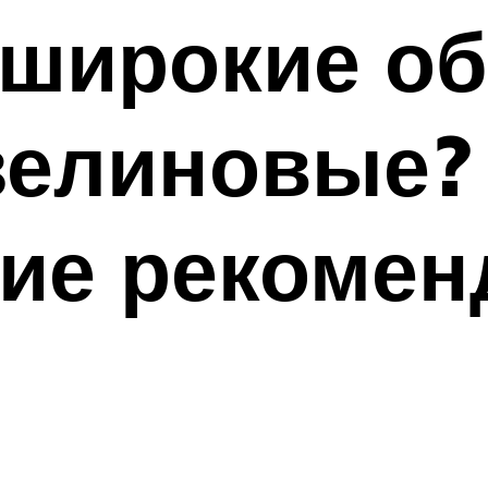
 широкие об
зелиновые?
кие рекомен