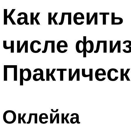
Как клеить
числе фли
Практичес
Оклейка