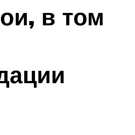
ои, в том
дации