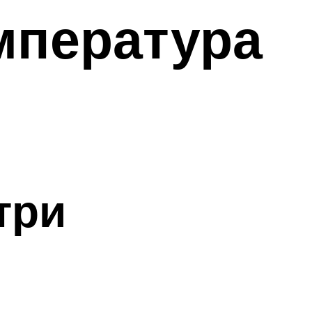
мпература
три