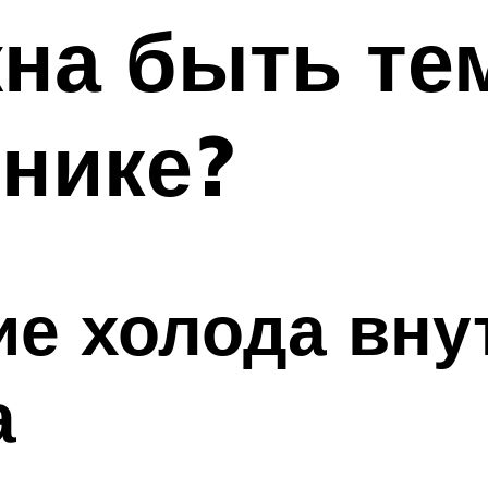
на быть те
нике?
е холода вну
а