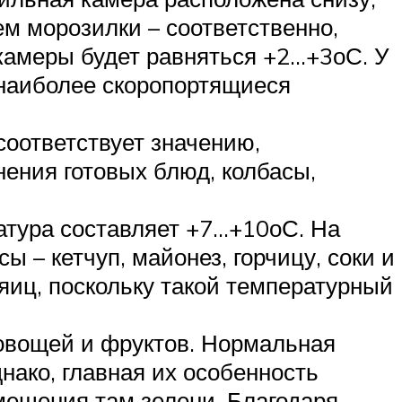
ем морозилки – соответственно,
 камеры будет равняться +2…+3оС. У
 наиболее скоропортящиеся
соответствует значению,
ения готовых блюд, колбасы,
ратура составляет +7…+10оС. На
 – кетчуп, майонез, горчицу, соки и
яиц, поскольку такой температурный
овощей и фруктов. Нормальная
днако, главная их особенность
мещения там зелени. Благодаря