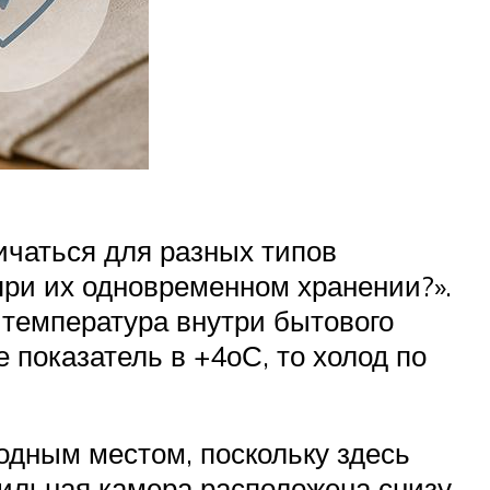
чаться для разных типов
 при их одновременном хранении?».
 температура внутри бытового
 показатель в +4оС, то холод по
одным местом, поскольку здесь
зильная камера расположена снизу,