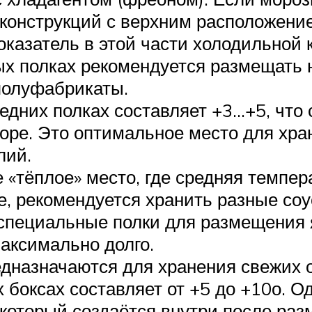
я конструкций с верхним расположени
оказатель в этой части холодильной
ых полках рекомендуется размещать
 полуфабрикаты.
едних полках составляет +3…+5, что 
оре. Это оптимальное место для хран
лий.
 «тёплое» место, где средняя темпе
, рекомендуется хранить разные соусы
 специальные полки для размещения 
аксимально долго.
едназначаются для хранения свежих 
 боксах составляет от +5 до +10о. О
 который создаётся внутри после раз