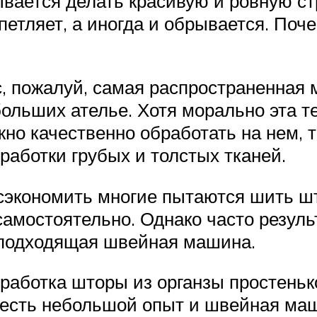
вается делать красивую и ровную ст
петляет, а иногда и обрывается. Поче
сс, пожалуй, самая распространенна
ольших ателье. Хотя морально эта т
но качественно обработать на нем, т
работки грубых и толстых тканей.
сэкономить многие пытаются шить шт
амостоятельно. Однако часто резуль
неподходящая швейная машина.
аботка шторы из органзы простенько
о есть небольшой опыт и швейная ма