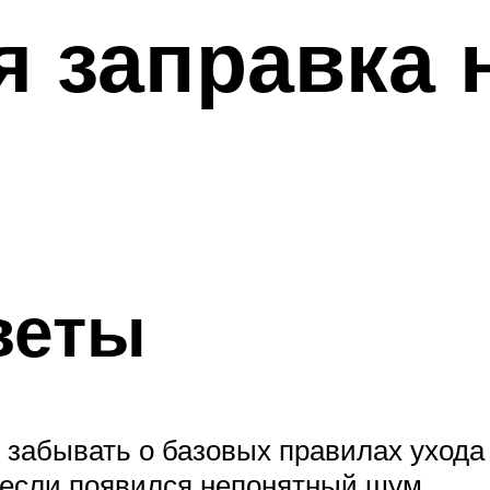
 заправка 
веты
 забывать о базовых правилах ухода з
 если появился непонятный шум.