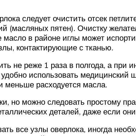
лока следует очистить отсек петлите
ний (масляных пятен). Очистку желат
ее масло в районе иглы может испорт
злы, контактирующие с тканью.
ть не реже 1 раза в полгода, а при 
 удобно использовать медицинский ш
 и меньше расходуется масла.
зки, но можно следовать простому п
еталлических деталей, даже если они
азать все узлы оверлока, иногда нео