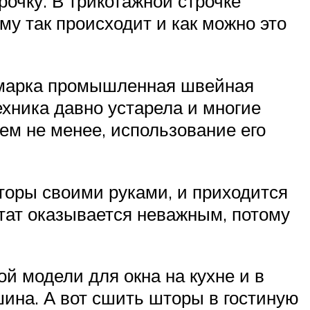
рочку. В трикотажной строчке
му так происходит и как можно это
я марка промышленная швейная
ехника давно устарела и многие
ем не менее, использование его
оры своими руками, и приходится
тат оказывается неважным, потому
й модели для окна на кухне и в
шина. А вот сшить шторы в гостиную