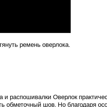
тянуть ремень оверлока.
ка и распошивалки Оверлок практичес
ть обметочный шов. Но благодаря осо