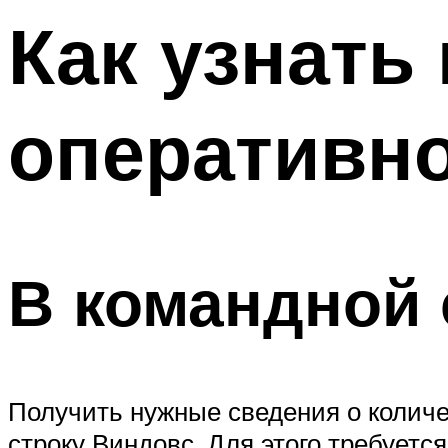
Как узнат
оперативно
В командной 
Получить нужные сведения о количе
строку Виндовс. Для этого требуетс