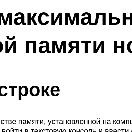
ь максималь
й памяти н
строке
стве памяти, установленной на комп
я войти в текстовую консоль и ввест