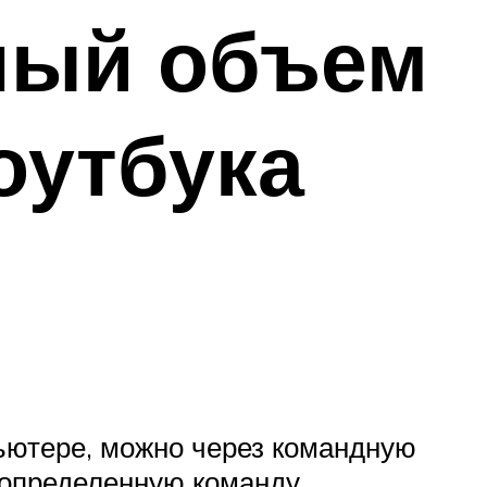
ный объем
оутбука
ьютере, можно через командную
и определенную команду.