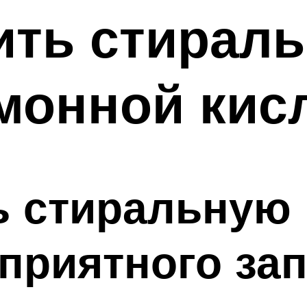
ить стирал
монной кис
ь стиральную
еприятного за