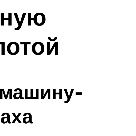
ьную
лотой
 машину-
паха