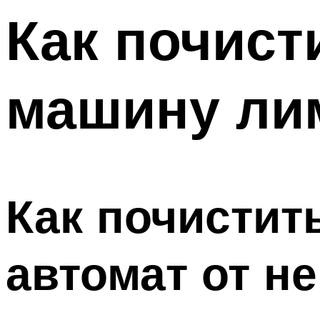
Как почист
машину ли
Как почистит
автомат от н