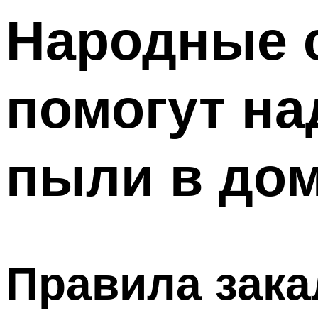
Народные с
помогут на
пыли в до
Правила зак