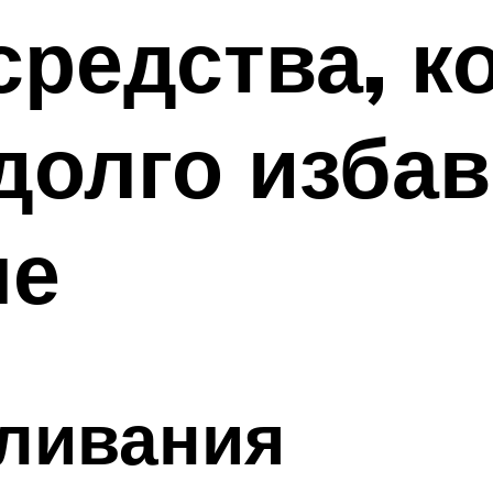
редства, к
долго избав
ме
аливания