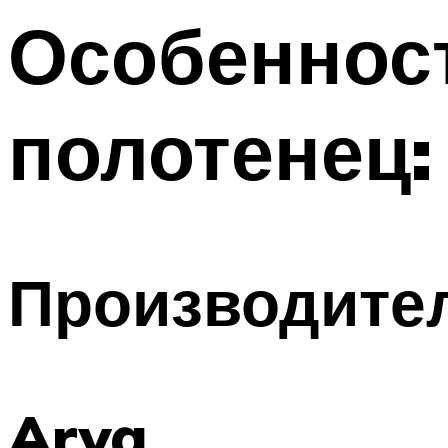
Особеннос
полотенец:
Производите
Arya