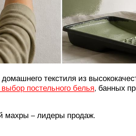
 домашнего текстиля из высококаче
 выбор постельного белья
, банных п
й махры – лидеры продаж.