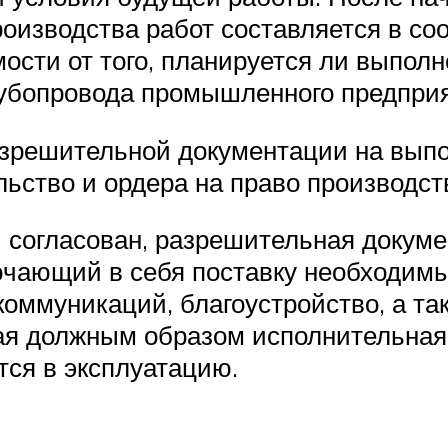
роизводства работ составляется в со
ости от того, планируется ли выполн
убопровода промышленного предприя
азрешительной документации на выпо
ьство и ордера на право производст
и согласован, разрешительная докум
ючающий в себя поставку необходимы
коммуникаций, благоустройство, а т
я должным образом исполнительная 
тся в эксплуатацию.