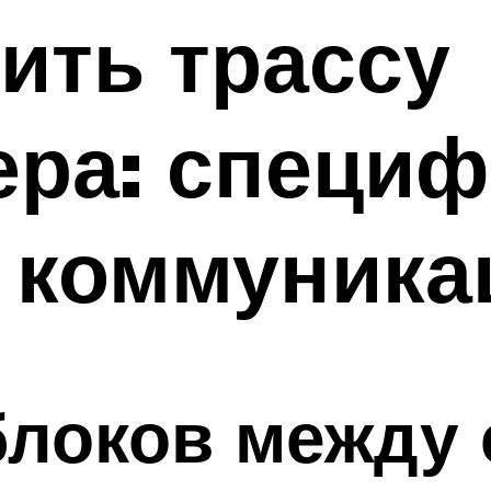
ить трассу
ера: специф
 коммуника
блоков между 