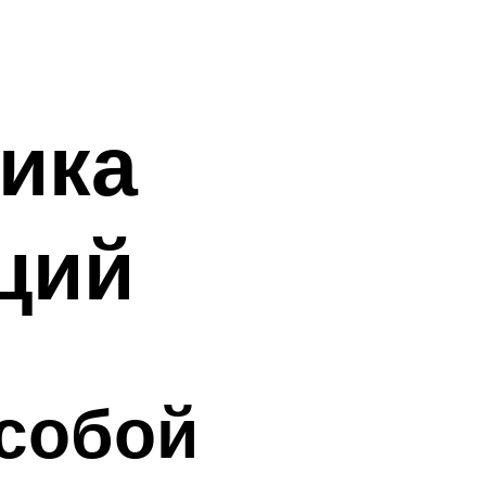
ика
ций
собой