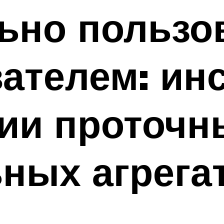
ьно пользо
ателем: ин
ии проточн
ных агрега