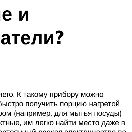
е и
атели?
него. К такому прибору можно
 быстро получить порцию нагретой
ом (например, для мытья посуды)
тные, им легко найти место даже в
остоянный расход электричества во