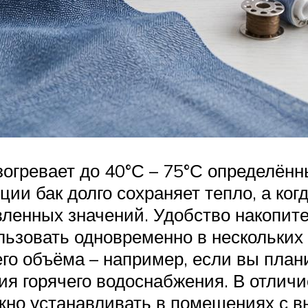
огревает до 40°С – 75°С определённ
ции бак долго сохраняет тепло, а ког
вленных значений. Удобство накопит
пользовать одновременно в нескольких
го объёма – например, если вы план
ия горячего водоснабжения. В отличи
жно устанавливать в помещениях с в