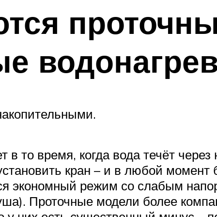
тся проточны
ые водонагрев
накопительными.
 в то время, когда вода течёт через 
установить кран – и в любой момент
ся экономный режим со слабым напор
ша). Проточные модели более компак
 у них есть существенный минус – п