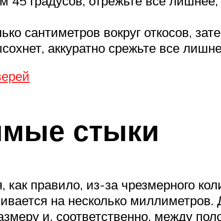
м 45 градусов, отрежьте все лишнее, 
лько сантиметров вокруг откосов, за
сохнет, аккуратно срежьте все лишне
верей
имые стыки
как правило, из-за чрезмерного коли
ивается на несколько миллиметров. Д
меру и, соответственно, между полот