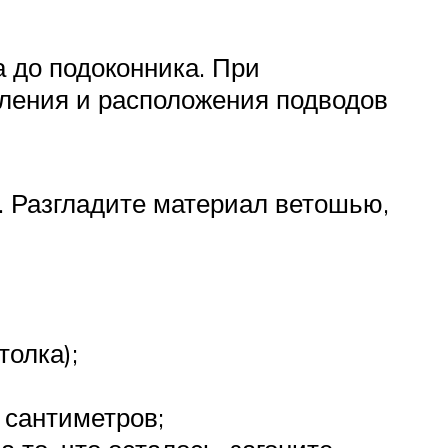
а до подоконника. При
пления и расположения подводов
е. Разгладите материал ветошью,
толка);
 сантиметров;