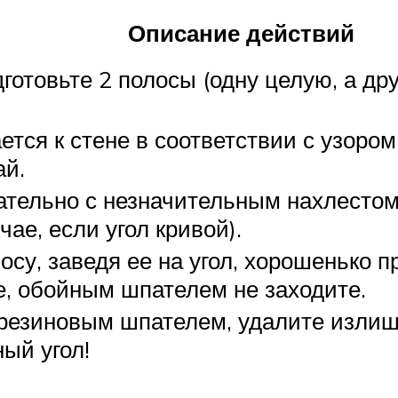
Описание действий
дготовьте 2 полосы (одну целую, а д
тся к стене в соответствии с узоро
ай.
тельно с незначительным нахлестом н
чае, если угол кривой).
су, заведя ее на угол, хорошенько пр
е, обойным шпателем не заходите.
резиновым шпателем, удалите излишк
ый угол!