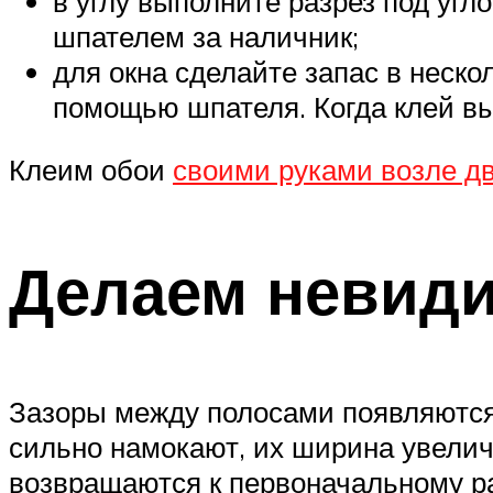
в углу выполните разрез под угло
шпателем за наличник;
для окна сделайте запас в неско
помощью шпателя. Когда клей вы
Клеим обои
своими руками возле д
Делаем невид
Зазоры между полосами появляются, 
сильно намокают, их ширина увелич
возвращаются к первоначальному раз