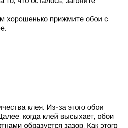
а то, что осталось, загоните
тем хорошенько прижмите обои с
е.
чества клея. Из-за этого обои
алее, когда клей высыхает, обои
нами образуется зазор. Как этого