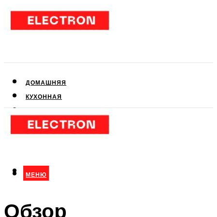
ДОМАШНЯЯ
КУХОННАЯ
АУДИО- И ВИДЕОТЕХНИКА
КЛИМАТИЧЕСКАЯ
ДЛЯ КРАСОТЫ
МЕНЮ
МЕНЮ
Обзор